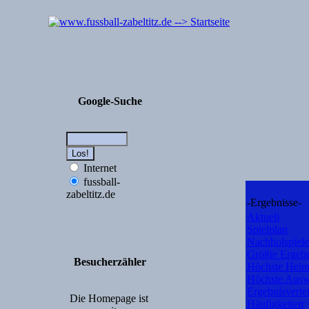
Google-Suche
Internet
fussball-
zabeltitz.de
-Ergebnisse-
Aktuell
Spielplan
Nachholspiele
Größte Ergebn
Besucherzähler
Höchste Heim
Höchste Ausw
Ergebnisverte
Die Homepage ist
Häufigkeiten