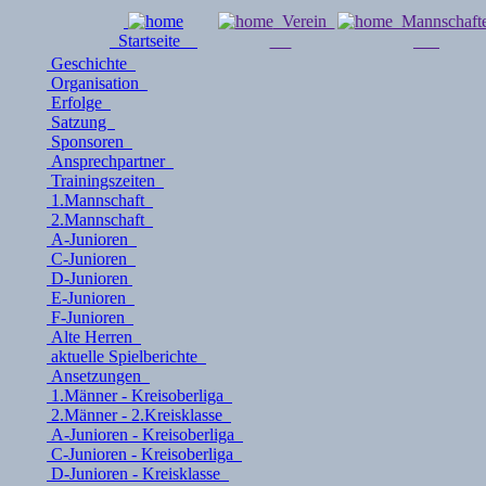
Verein
Mannschaf
Startseite
Geschichte
Organisation
Erfolge
Satzung
Sponsoren
Ansprechpartner
Trainingszeiten
1.Mannschaft
2.Mannschaft
A-Junioren
C-Junioren
D-Junioren
E-Junioren
F-Junioren
Alte Herren
aktuelle Spielberichte
Ansetzungen
1.Männer - Kreisoberliga
2.Männer - 2.Kreisklasse
A-Junioren - Kreisoberliga
C-Junioren - Kreisoberliga
D-Junioren - Kreisklasse