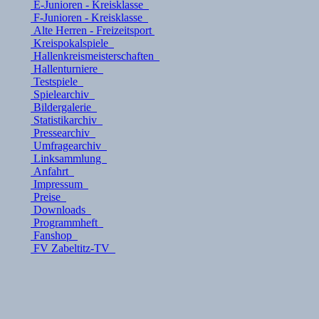
E-Junioren - Kreisklasse
F-Junioren - Kreisklasse
Alte Herren - Freizeitsport
Kreispokalspiele
Hallenkreismeisterschaften
Hallenturniere
Testspiele
Spielearchiv
Bildergalerie
Statistikarchiv
Pressearchiv
Umfragearchiv
Linksammlung
Anfahrt
Impressum
Preise
Downloads
Programmheft
Fanshop
FV Zabeltitz-TV