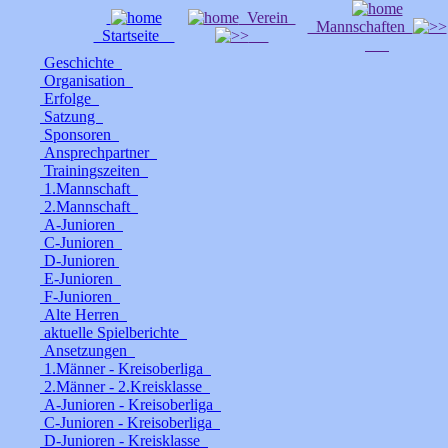
Verein
Mannschaften
Startseite
Geschichte
Organisation
Erfolge
Satzung
Sponsoren
Ansprechpartner
Trainingszeiten
1.Mannschaft
2.Mannschaft
A-Junioren
C-Junioren
D-Junioren
E-Junioren
F-Junioren
Alte Herren
aktuelle Spielberichte
Ansetzungen
1.Männer - Kreisoberliga
2.Männer - 2.Kreisklasse
A-Junioren - Kreisoberliga
C-Junioren - Kreisoberliga
D-Junioren - Kreisklasse