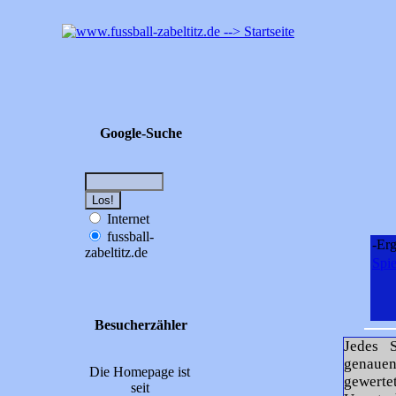
Google-Suche
Internet
fussball-
-Erg
zabeltitz.de
Spie
Besucherzähler
Jedes S
genauen
Die Homepage ist
gewertet
seit