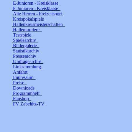
E-Junioren - Kreisklasse
F-Junioren - Kreisklasse
Alte Herren - Freizeitsport
Kreispokalspiele
Hallenkreismeisterschaften
Hallenturniere
Testspiele
Spielearchiv
Bildergalerie
Statistikarchiv
Pressearchiv
Umfragearchiv
Linksammlung
Anfahrt
Impressum
Preise
Downloads
Programmheft
Fanshop
FV Zabeltitz-TV