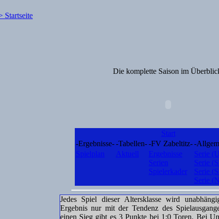
Die komplette Saison im Überblic
Start
-Ergebnisse-
-Tabellen-
-FV Zabeltitz-
-Allgem
Spielplan
Aktuell
Ergebnisse
Serie (
Serien
Serie (S
Spielerkader
Serie (S
Serie (
Jedes Spiel dieser Altersklasse wird unabhän
Ergebnis nur mit der Tendenz des Spielausgange
einen Sieg gibt es 3 Punkte bei 1:0 Toren. Bei Un