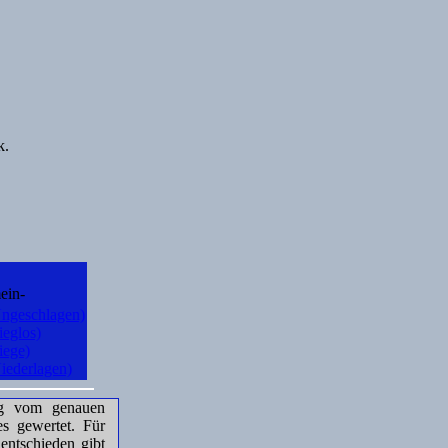
k.
ein-
Ungeschlagen)
ieglos)
iege)
Niederlagen)
gig vom genauen
s gewertet. Für
entschieden gibt