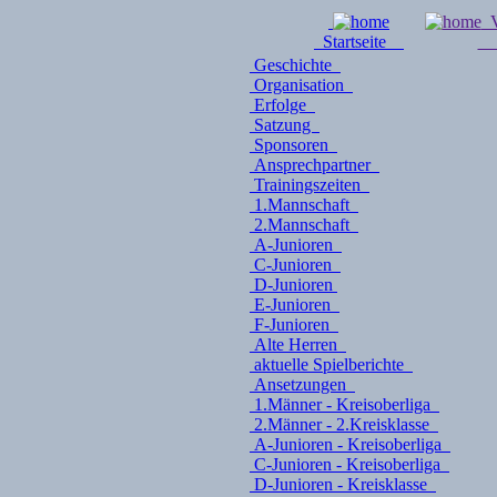
V
Startseite
Geschichte
Organisation
Erfolge
Satzung
Sponsoren
Ansprechpartner
Trainingszeiten
1.Mannschaft
2.Mannschaft
A-Junioren
C-Junioren
D-Junioren
E-Junioren
F-Junioren
Alte Herren
aktuelle Spielberichte
Ansetzungen
1.Männer - Kreisoberliga
2.Männer - 2.Kreisklasse
A-Junioren - Kreisoberliga
C-Junioren - Kreisoberliga
D-Junioren - Kreisklasse