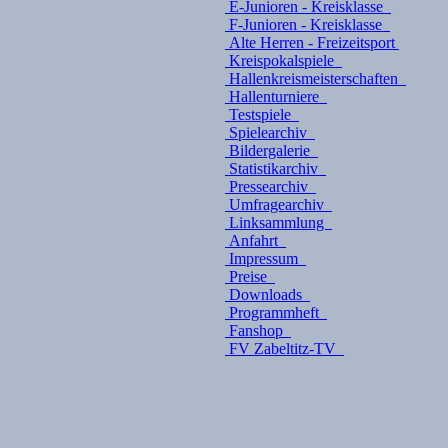
E-Junioren - Kreisklasse
F-Junioren - Kreisklasse
Alte Herren - Freizeitsport
Kreispokalspiele
Hallenkreismeisterschaften
Hallenturniere
Testspiele
Spielearchiv
Bildergalerie
Statistikarchiv
Pressearchiv
Umfragearchiv
Linksammlung
Anfahrt
Impressum
Preise
Downloads
Programmheft
Fanshop
FV Zabeltitz-TV