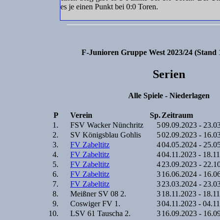
es je einen Punkt bei 0:0 Toren.
F-Junioren Gruppe West 2023/24 (Stand 
Serien
Alle Spiele - Niederlagen
P
Verein
Sp.
Zeitraum
1.
FSV Wacker Nünchritz
5
09.09.2023 - 23.0
2.
SV Königsblau Gohlis
5
02.09.2023 - 16.0
3.
FV Zabeltitz
4
04.05.2024 - 25.0
4.
FV Zabeltitz
4
04.11.2023 - 18.1
5.
FV Zabeltitz
4
23.09.2023 - 22.1
6.
FV Zabeltitz
3
16.06.2024 - 16.0
7.
FV Zabeltitz
3
23.03.2024 - 23.0
8.
Meißner SV 08 2.
3
18.11.2023 - 18.1
9.
Coswiger FV 1.
3
04.11.2023 - 04.1
10.
LSV 61 Tauscha 2.
3
16.09.2023 - 16.0