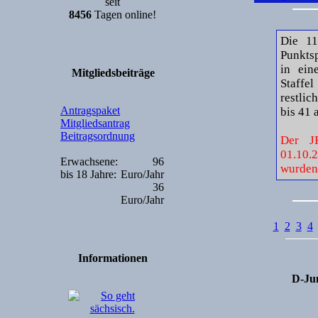
seit
8456
Tagen online!
Die 11
Punktsp
in ein
Mitgliedsbeiträge
Staffel
restlic
Antragspaket
bis 41 
Mitgliedsantrag
Beitragsordnung
Der J
01.10.
Erwachsene:
96
wurden 
bis 18 Jahre:
Euro/Jahr
36
Euro/Jahr
1
2
3
4
Informationen
D-Jun