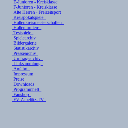
E-Junioren - Kreisklasse
F-Junioren - Kreisklasse
Alte Herren - Freizeitsport
Kreispokalspiele
Hallenkreismeisterschaften
Hallenturniere
Testspiele
Spielearchiv
Bildergalerie
Statistikarchiv
Pressearchiv
Umfragearchiv
Linksammlung
Anfahrt
Impressum
Preise
Downloads
Programmheft
Fanshop
FV Zabeltitz-TV