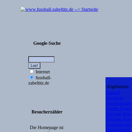
Google-Suche
Internet
fussball-
zabeltitz.de
-Ergebnisse-
Aktuell
Spielplan
Nachholspiel
Größte Ergeb
Besucherzähler
Höchste Heim
Höchste Ausw
Ergebnisverte
Die Homepage ist
Häufigkeiten