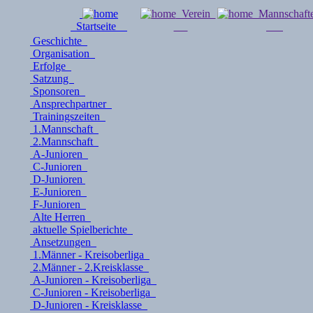
Verein
Mannschaf
Startseite
Geschichte
Organisation
Erfolge
Satzung
Sponsoren
Ansprechpartner
Trainingszeiten
1.Mannschaft
2.Mannschaft
A-Junioren
C-Junioren
D-Junioren
E-Junioren
F-Junioren
Alte Herren
aktuelle Spielberichte
Ansetzungen
1.Männer - Kreisoberliga
2.Männer - 2.Kreisklasse
A-Junioren - Kreisoberliga
C-Junioren - Kreisoberliga
D-Junioren - Kreisklasse