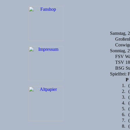
Samstag, 
Großenh
Coswig
Sonntag, 
FSV Wa
TSV 18
BSG Sta
Spielfrei: 
P
1.
(
2.
(
3.
(
4.
(
5.
(
6.
(
7.
(
8.
(