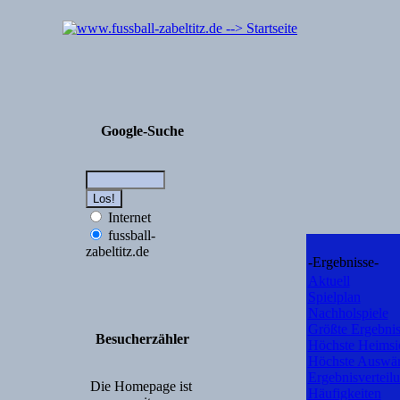
Google-Suche
Internet
fussball-
zabeltitz.de
-Ergebnisse-
Aktuell
Spielplan
Nachholspiele
Größte Ergebnis
Besucherzähler
Höchste Heimsi
Höchste Auswär
Ergebnisverteil
Die Homepage ist
Häufigkeiten