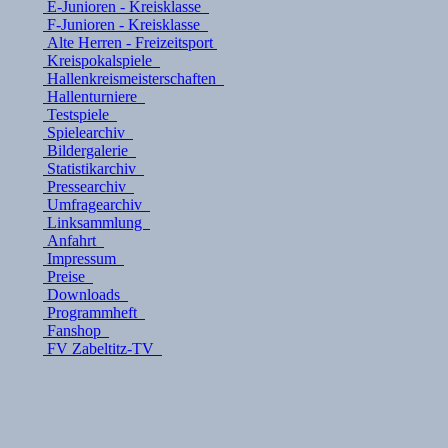
E-Junioren - Kreisklasse
F-Junioren - Kreisklasse
Alte Herren - Freizeitsport
Kreispokalspiele
Hallenkreismeisterschaften
Hallenturniere
Testspiele
Spielearchiv
Bildergalerie
Statistikarchiv
Pressearchiv
Umfragearchiv
Linksammlung
Anfahrt
Impressum
Preise
Downloads
Programmheft
Fanshop
FV Zabeltitz-TV