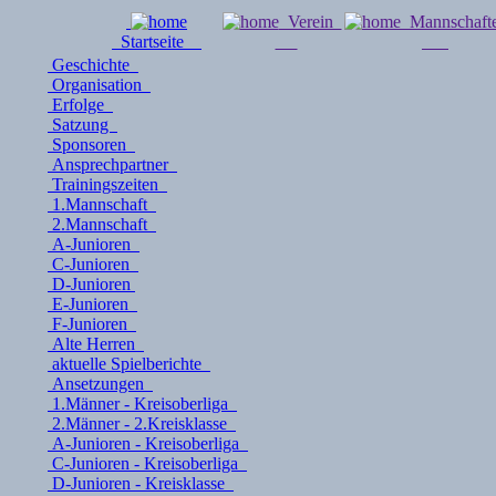
Verein
Mannschaf
Startseite
Geschichte
Organisation
Erfolge
Satzung
Sponsoren
Ansprechpartner
Trainingszeiten
1.Mannschaft
2.Mannschaft
A-Junioren
C-Junioren
D-Junioren
E-Junioren
F-Junioren
Alte Herren
aktuelle Spielberichte
Ansetzungen
1.Männer - Kreisoberliga
2.Männer - 2.Kreisklasse
A-Junioren - Kreisoberliga
C-Junioren - Kreisoberliga
D-Junioren - Kreisklasse