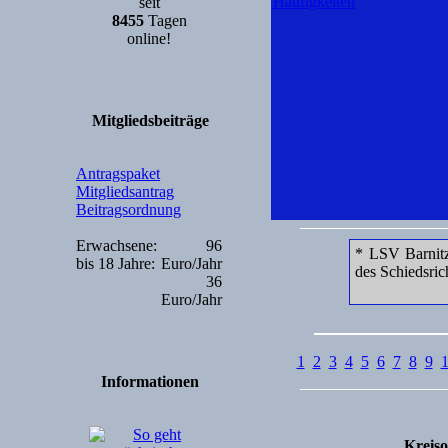
Häufigkeiten
seit
8455
Tagen
online!
Mitgliedsbeiträge
Antragspaket
Mitgliedsantrag
Beitragsordnung
Erwachsene:
96
* LSV Barnitz
bis 18 Jahre:
Euro/Jahr
des Schiedsrich
36
Euro/Jahr
1
2
3
4
5
6
7
8
9
Informationen
Kreiso