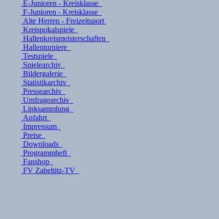
E-Junioren - Kreisklasse
F-Junioren - Kreisklasse
Alte Herren - Freizeitsport
Kreispokalspiele
Hallenkreismeisterschaften
Hallenturniere
Testspiele
Spielearchiv
Bildergalerie
Statistikarchiv
Pressearchiv
Umfragearchiv
Linksammlung
Anfahrt
Impressum
Preise
Downloads
Programmheft
Fanshop
FV Zabeltitz-TV