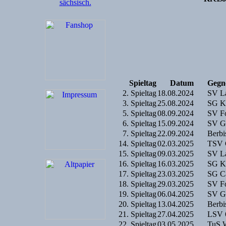
Spieltag
Datum
Gegn
2. Spieltag
18.08.2024
SV La
3. Spieltag
25.08.2024
SG Kr
5. Spieltag
08.09.2024
SV Fo
6. Spieltag
15.09.2024
SV Gr
7. Spieltag
22.09.2024
Berbi
14. Spieltag
02.03.2025
TSV 
15. Spieltag
09.03.2025
SV La
16. Spieltag
16.03.2025
SG Kr
17. Spieltag
23.03.2025
SG Ca
18. Spieltag
29.03.2025
SV Fo
19. Spieltag
06.04.2025
SV Gr
20. Spieltag
13.04.2025
Berbi
21. Spieltag
27.04.2025
LSV 6
22. Spieltag
03.05.2025
TuS W