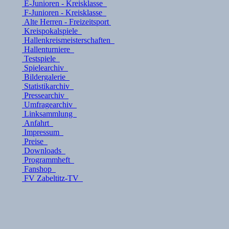
E-Junioren - Kreisklasse
F-Junioren - Kreisklasse
Alte Herren - Freizeitsport
Kreispokalspiele
Hallenkreismeisterschaften
Hallenturniere
Testspiele
Spielearchiv
Bildergalerie
Statistikarchiv
Pressearchiv
Umfragearchiv
Linksammlung
Anfahrt
Impressum
Preise
Downloads
Programmheft
Fanshop
FV Zabeltitz-TV