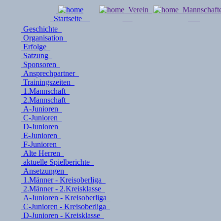
Verein
Mannschaf
Startseite
Geschichte
Organisation
Erfolge
Satzung
Sponsoren
Ansprechpartner
Trainingszeiten
1.Mannschaft
2.Mannschaft
A-Junioren
C-Junioren
D-Junioren
E-Junioren
F-Junioren
Alte Herren
aktuelle Spielberichte
Ansetzungen
1.Männer - Kreisoberliga
2.Männer - 2.Kreisklasse
A-Junioren - Kreisoberliga
C-Junioren - Kreisoberliga
D-Junioren - Kreisklasse