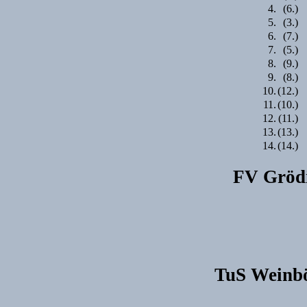
4.
(6.)
5.
(3.)
6.
(7.)
7.
(5.)
8.
(9.)
9.
(8.)
10.
(12.)
11.
(10.)
12.
(11.)
13.
(13.)
14.
(14.)
FV Grödit
TuS Weinbö