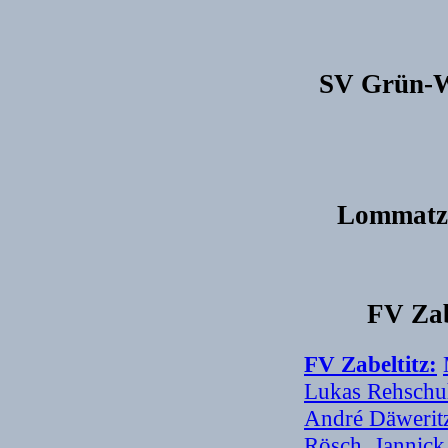
SV Grün-W
Lommatzs
FV Zab
FV Zabeltitz:
Lukas Rehschu
André Däwerit
Rösch
,
Jannick