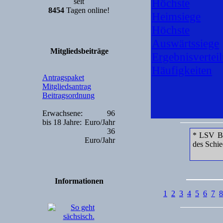
Höchste
seit
8454
Tagen online!
Heimsiege
Höchste
Auswärtssiege
Mitgliedsbeiträge
Ergebnisvertei
Häufigkeiten
Antragspaket
Mitgliedsantrag
Beitragsordnung
Erwachsene:
96
bis 18 Jahre:
Euro/Jahr
36
* LSV Ba
Euro/Jahr
des Schied
Informationen
1
2
3
4
5
6
7
8