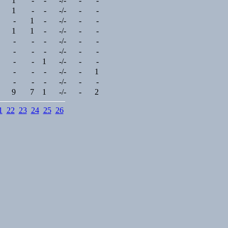
1
-
-
-/-
-
-
1
-
-
-/-
-
-
-
1
-
-/-
-
-
1
1
-
-/-
-
-
-
-
-
-/-
-
-
-
-
-
-/-
-
-
-
-
1
-/-
-
-
-
-
-
-/-
-
1
-
-
-
-/-
-
-
9
7
1
-/-
-
2
1
22
23
24
25
26