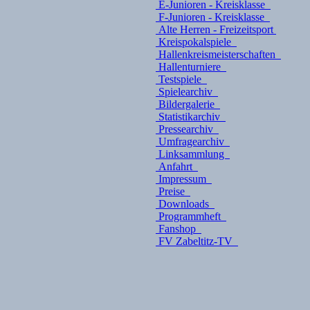
E-Junioren - Kreisklasse
F-Junioren - Kreisklasse
Alte Herren - Freizeitsport
Kreispokalspiele
Hallenkreismeisterschaften
Hallenturniere
Testspiele
Spielearchiv
Bildergalerie
Statistikarchiv
Pressearchiv
Umfragearchiv
Linksammlung
Anfahrt
Impressum
Preise
Downloads
Programmheft
Fanshop
FV Zabeltitz-TV