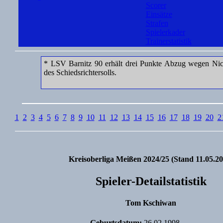
Scorer
Einsätze
Strafen
Spielerkader
Trainerstatistik
* LSV Barnitz 90 erhält drei Punkte Abzug wegen Nic
des Schiedsrichtersolls.
1
2
3
4
5
6
7
8
9
10
11
12
13
14
15
16
17
18
19
20
2
Kreisoberliga Meißen 2024/25 (Stand 11.05.20
Spieler-Detailstatistik
Tom Kschiwan
Geburtsdatum:
26.02.1998