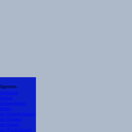
llgemein-
rschützen
rbilanz
schauerbilanz
fmeter
rie (Ungeschlagen)
rie (Sieglos)
rie (Siege)
rie (Niederlagen)