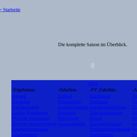
Die komplette Saison im Überblick.
Start
-Ergebnisse-
-Tabellen-
-FV Zabeltitz-
-A
Aktuell
Aktuell
Ergebnisse
To
Spielplan
Heimtabelle
Torbilanz
To
Nachholspiele
Auswärtstabelle
Ergebnisverteilung
Zu
Größte Ergebnisse
Hinrunde
Tabellensituation
El
Höchste Heimsiege
Rückrunde
Serien
Se
Höchste Auswärtssiege
Gesamttabelle
Zuschauerbilanz
Se
Ergebnisverteilung
Schiedsrichterstatistik
Se
Häufigkeiten
Torschützen
Se