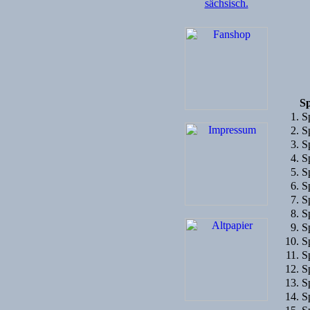
Sp
1. S
2. S
3. S
4. S
5. S
6. S
7. S
8. S
9. S
10. S
11. S
12. S
13. S
14. S