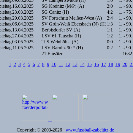
pieltag
09.03.2025
SV Lampertswalde (H)
1:0
1. - 90.
pieltag
16.03.2025
SG Kreinitz (M/P) (A)
2:0
1. - 90.
pieltag
23.03.2025
SG Canitz (H)
4:2
1. - 75.
pieltag
29.03.2025
SV Fortschritt Meißen-West (A)
2:4
1. - 90.
pieltag
06.04.2025
SV Grün-Weiß Ebersbach (N) (H)
1:3
1. - 90.
pieltag
13.04.2025
Berbisdorfer SV (A)
1:1
1. - 90.
pieltag
27.04.2025
LSV 61 Tauscha (H)
1:2
1. - 90.
pieltag
03.05.2025
TuS Weinböhla (A)
0:0
1. - 90.
pieltag
11.05.2025
LSV Barnitz 90 * (H)
0:2
1. - 90.
21 Einsätze
1682
1
2
3
4
5
6
7
8
9
10
11
12
13
14
15
16
17
18
19
20
2
Copyright © 2003-2026
www.fussball-zabeltitz.de