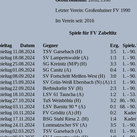
Letzter Verein: Großenhainer FV 1990
Im Verein seit: 2016
Spiele für FV Zabeltitz
ieltag
Datum
Gegner
Erg.
Spielz.
pieltag
11.08.2024
TSV Garsebach (H)
3:5
1. - 90.
pieltag
18.08.2024
SV Lampertswalde (A)
1:3
1. - 90.
pieltag
25.08.2024
SG Kreinitz (M/P) (H)
3:3
1. - 90.
pieltag
01.09.2024
SG Canitz (A)
0:4
1. - 90.
pieltag
08.09.2024
SV Fortschritt Meißen-West (H)
3:0
1. - 90.
pieltag
15.09.2024
SV Grün-Weiß Ebersbach (N) (A)
1:1
1. - 90.
pieltag
22.09.2024
Berbisdorfer SV (H)
2:3
1. - 90.
pieltag
18.10.2024
LSV 61 Tauscha (A)
1:2
1. - 53.
pieltag
27.10.2024
TuS Weinböhla (H)
3:2
86. - 90.
pieltag
03.11.2024
LSV Barnitz 90 * (A)
0:1
68. - 90.
pieltag
10.11.2024
FV Gröditz (A) (H)
0:2
Kader
pieltag
17.11.2024
BSG Stahl Riesa 2. (H)
1:4
Kader
pieltag
24.11.2024
Lommatzscher SV (A)
3:5
1. - 90.
pieltag
02.03.2025
TSV Garsebach (A)
0:1
1. - 90.