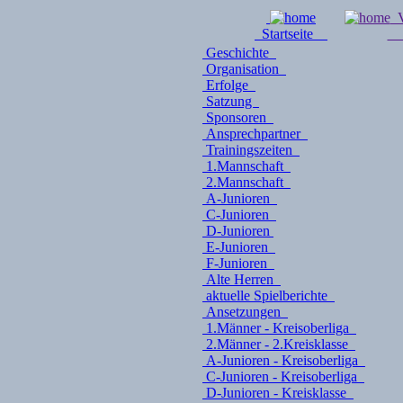
V
Startseite
Geschichte
Organisation
Erfolge
Satzung
Sponsoren
Ansprechpartner
Trainingszeiten
1.Mannschaft
2.Mannschaft
A-Junioren
C-Junioren
D-Junioren
E-Junioren
F-Junioren
Alte Herren
aktuelle Spielberichte
Ansetzungen
1.Männer - Kreisoberliga
2.Männer - 2.Kreisklasse
A-Junioren - Kreisoberliga
C-Junioren - Kreisoberliga
D-Junioren - Kreisklasse