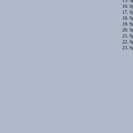
15. S
16. S
17. S
18. S
19. S
20. S
21. S
22. S
23. S