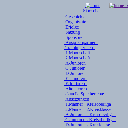
V
Startseite
Geschichte
Organisation
Erfolge
Satzung
Sponsoren
Ansprechpartner
Trainingszeiten
1.Mannschaft
2.Mannschaft
A-Junioren
C-Junioren
D-Junioren
E-Junioren
F-Junioren
Alte Herren
aktuelle Spielberichte
Ansetzungen
1.Männer - Kreisoberliga
2.Männer - 2.Kreisklasse
A-Junioren - Kreisoberliga
C-Junioren - Kreisoberliga
D-Junioren - Kreisklasse