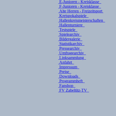
E-Junioren - Kreisklasse
F-Junioren - Kreisklasse
Alte Herren - Freizeitsport
Kreispokalspiele
Hallenkreismeisterschaften
Hallenturniere
Testspiele
Spielearchiv
Bildergalerie
Statistikarchiv
Pressearchiv
Umfragearchiv
Linksammlung
Anfahrt
Impressum
Preise
Downloads
Programmheft
Fanshop
FV Zabeltitz-TV