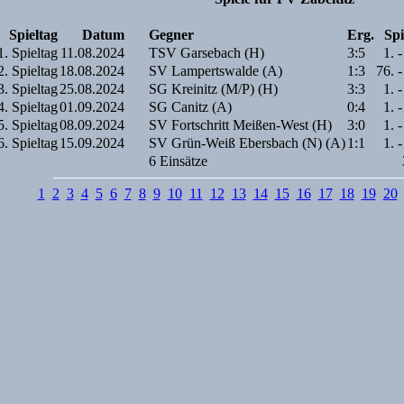
Spieltag
Datum
Gegner
Erg.
Spi
1. Spieltag
11.08.2024
TSV Garsebach (H)
3:5
1. -
2. Spieltag
18.08.2024
SV Lampertswalde (A)
1:3
76. -
3. Spieltag
25.08.2024
SG Kreinitz (M/P) (H)
3:3
1. -
4. Spieltag
01.09.2024
SG Canitz (A)
0:4
1. -
5. Spieltag
08.09.2024
SV Fortschritt Meißen-West (H)
3:0
1. -
6. Spieltag
15.09.2024
SV Grün-Weiß Ebersbach (N) (A)
1:1
1. -
6 Einsätze
1
2
3
4
5
6
7
8
9
10
11
12
13
14
15
16
17
18
19
20