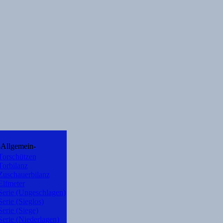
-Allgemein-
Torschützen
Torbilanz
Zuschauerbilanz
Elfmeter
Serie (Ungeschlagen)
Serie (Sieglos)
Serie (Siege)
Serie (Niederlagen)