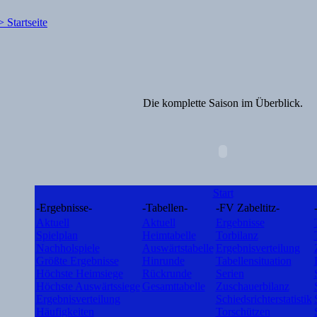
Die komplette Saison im Überblick.
Start
-Ergebnisse-
-Tabellen-
-FV Zabeltitz-
Aktuell
Aktuell
Ergebnisse
Spielplan
Heimtabelle
Torbilanz
Nachholspiele
Auswärtstabelle
Ergebnisverteilung
Größte Ergebnisse
Hinrunde
Tabellensituation
Höchste Heimsiege
Rückrunde
Serien
Höchste Auswärtssiege
Gesamttabelle
Zuschauerbilanz
Ergebnisverteilung
Schiedsrichterstatistik
Häufigkeiten
Torschützen