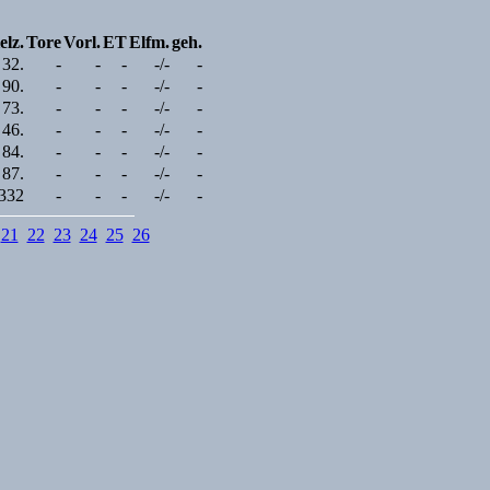
elz.
Tore
Vorl.
ET
Elfm.
geh.
 32.
-
-
-
-/-
-
 90.
-
-
-
-/-
-
 73.
-
-
-
-/-
-
 46.
-
-
-
-/-
-
 84.
-
-
-
-/-
-
 87.
-
-
-
-/-
-
332
-
-
-
-/-
-
21
22
23
24
25
26