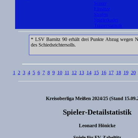
Scorer
Einsätze
Strafen
Spielerkader
Trainerstatistik
* LSV Barnitz 90 erhält drei Punkte Abzug wegen Ni
des Schiedsrichtersolls.
1
2
3
4
5
6
7
8
9
10
11
12
13
14
15
16
17
18
19
20
Kreisoberliga Meißen 2024/25 (Stand 15.09.
Spieler-Detailstatistik
Leonard Hönicke
Spiele für FV Zabeltitz