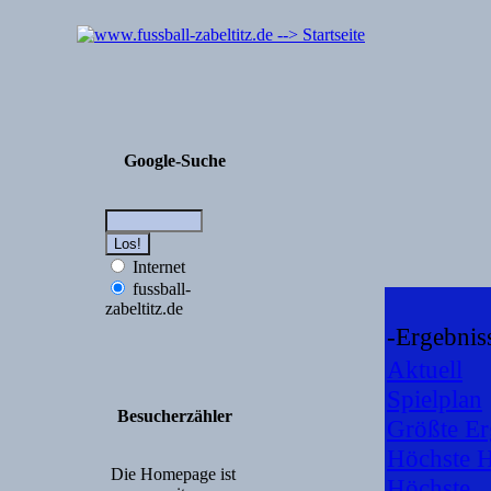
Google-Suche
Internet
fussball-
zabeltitz.de
-Ergebnis
Aktuell
Spielplan
Besucherzähler
Größte Er
Höchste 
Die Homepage ist
Höchste