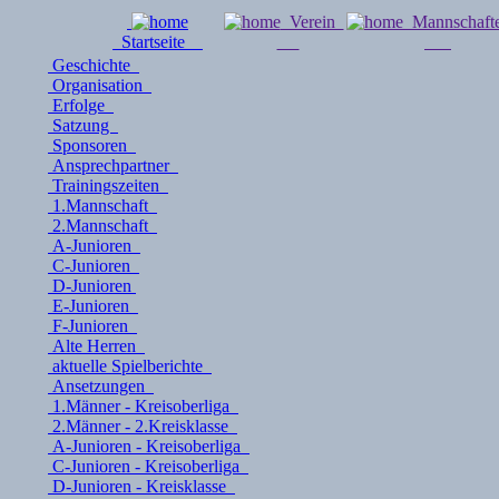
Verein
Mannschaf
Startseite
Geschichte
Organisation
Erfolge
Satzung
Sponsoren
Ansprechpartner
Trainingszeiten
1.Mannschaft
2.Mannschaft
A-Junioren
C-Junioren
D-Junioren
E-Junioren
F-Junioren
Alte Herren
aktuelle Spielberichte
Ansetzungen
1.Männer - Kreisoberliga
2.Männer - 2.Kreisklasse
A-Junioren - Kreisoberliga
C-Junioren - Kreisoberliga
D-Junioren - Kreisklasse