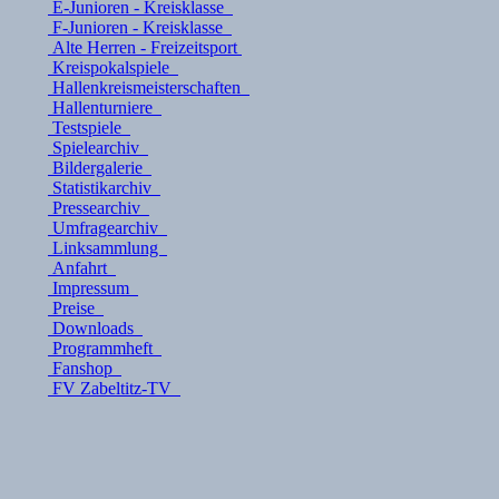
E-Junioren - Kreisklasse
F-Junioren - Kreisklasse
Alte Herren - Freizeitsport
Kreispokalspiele
Hallenkreismeisterschaften
Hallenturniere
Testspiele
Spielearchiv
Bildergalerie
Statistikarchiv
Pressearchiv
Umfragearchiv
Linksammlung
Anfahrt
Impressum
Preise
Downloads
Programmheft
Fanshop
FV Zabeltitz-TV