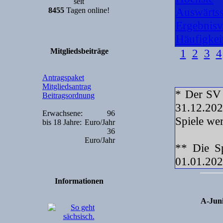
seit
Auswärtss
8455
Tagen online!
Ergebnisv
Häufigkei
Mitgliedsbeiträge
1
2
3
4
Antragspaket
Mitgliedsantrag
* Der SV 
Beitragsordnung
31.12.20
Erwachsene:
96
Spiele wer
bis 18 Jahre:
Euro/Jahr
36
Euro/Jahr
** Die S
01.01.202
Informationen
A-Juni