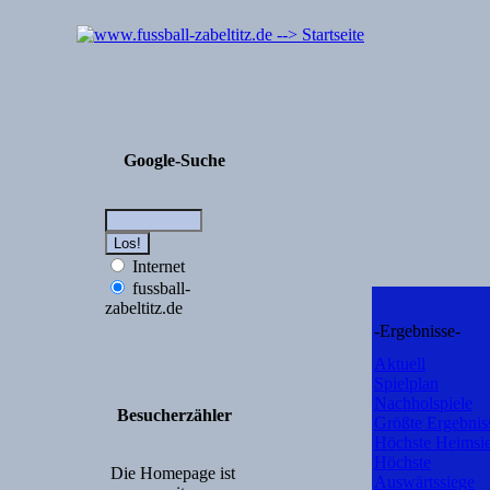
Google-Suche
Internet
fussball-
zabeltitz.de
-Ergebnisse-
Aktuell
Spielplan
Nachholspiele
Besucherzähler
Größte Ergebnis
Höchste Heimsi
Höchste
Die Homepage ist
Auswärtssiege