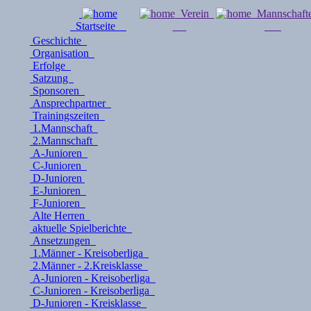
Verein
Mannschaf
Startseite
Geschichte
Organisation
Erfolge
Satzung
Sponsoren
Ansprechpartner
Trainingszeiten
1.Mannschaft
2.Mannschaft
A-Junioren
C-Junioren
D-Junioren
E-Junioren
F-Junioren
Alte Herren
aktuelle Spielberichte
Ansetzungen
1.Männer - Kreisoberliga
2.Männer - 2.Kreisklasse
A-Junioren - Kreisoberliga
C-Junioren - Kreisoberliga
D-Junioren - Kreisklasse