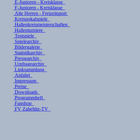
E-Junioren - Kreisklasse
F-Junioren - Kreisklasse
Alte Herren - Freizeitsport
Kreispokalspiele
Hallenkreismeisterschaften
Hallenturniere
Testspiele
Spielearchiv
Bildergalerie
Statistikarchiv
Pressearchiv
Umfragearchiv
Linksammlung
Anfahrt
Impressum
Preise
Downloads
Programmheft
Fanshop
FV Zabeltitz-TV