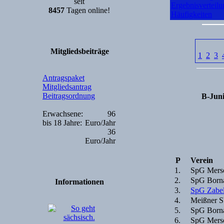
seit
Ergebnisverteilu
8457
Tagen online!
Häufigkeiten
Mitgliedsbeiträge
1
2
3
Antragspaket
Mitgliedsantrag
Beitragsordnung
B-Juni
Erwachsene:
96
bis 18 Jahre:
Euro/Jahr
36
Euro/Jahr
P
Verein
1.
SpG Mersc
2.
SpG Borna
Informationen
3.
SpG Zabel
4.
Meißner 
5.
SpG Borna
6.
SpG Mersc