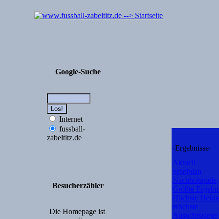
Google-Suche
Internet
fussball-
zabeltitz.de
-Ergebnisse-
Aktuell
Spielplan
Nachholspiele
Besucherzähler
Größte Ergebn
Höchste Heims
Höchste
Die Homepage ist
Auswärtssiege