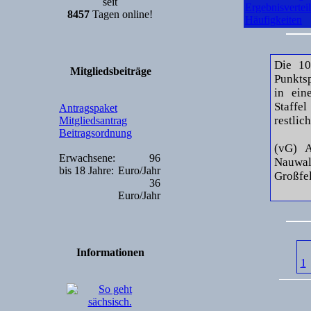
seit
Ergebnisvertei
8457
Tagen online!
Häufigkeiten
Die 10
Mitgliedsbeiträge
Punktsp
in ein
Staffe
Antragspaket
restlic
Mitgliedsantrag
Beitragsordnung
(vG) A
Erwachsene:
96
Nauwal
bis 18 Jahre:
Euro/Jahr
Großfel
36
Euro/Jahr
Informationen
1