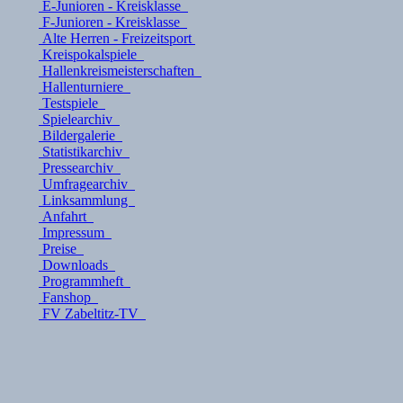
E-Junioren - Kreisklasse
F-Junioren - Kreisklasse
Alte Herren - Freizeitsport
Kreispokalspiele
Hallenkreismeisterschaften
Hallenturniere
Testspiele
Spielearchiv
Bildergalerie
Statistikarchiv
Pressearchiv
Umfragearchiv
Linksammlung
Anfahrt
Impressum
Preise
Downloads
Programmheft
Fanshop
FV Zabeltitz-TV