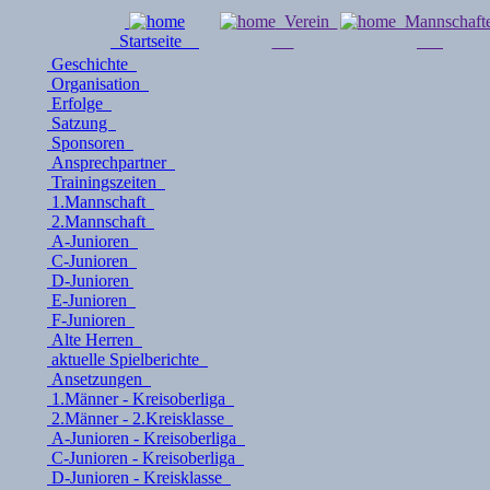
Verein
Mannschaf
Startseite
Geschichte
Organisation
Erfolge
Satzung
Sponsoren
Ansprechpartner
Trainingszeiten
1.Mannschaft
2.Mannschaft
A-Junioren
C-Junioren
D-Junioren
E-Junioren
F-Junioren
Alte Herren
aktuelle Spielberichte
Ansetzungen
1.Männer - Kreisoberliga
2.Männer - 2.Kreisklasse
A-Junioren - Kreisoberliga
C-Junioren - Kreisoberliga
D-Junioren - Kreisklasse