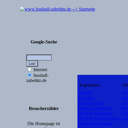
Google-Suche
Internet
fussball-
zabeltitz.de
-Ergebnisse-
-Ta
Aktuell
Akt
Spielplan
Hei
Nachholspiele
Aus
Größte Ergebnisse
Hin
Besucherzähler
Höchste Heimsiege
Rüc
Höchste Auswärtssiege
Ges
Ergebnisverteilung
Die Homepage ist