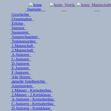
Verein
Mannschaf
Startseite
Geschichte
Organisation
Erfolge
Satzung
Sponsoren
Ansprechpartner
Trainingszeiten
1.Mannschaft
2.Mannschaft
A-Junioren
C-Junioren
D-Junioren
E-Junioren
F-Junioren
Alte Herren
aktuelle Spielberichte
Ansetzungen
1.Männer - Kreisoberliga
2.Männer - 2.Kreisklasse
A-Junioren - Kreisoberliga
C-Junioren - Kreisoberliga
D-Junioren - Kreisklasse