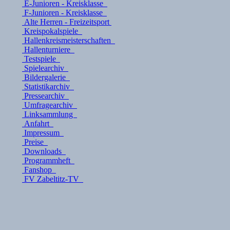
E-Junioren - Kreisklasse
F-Junioren - Kreisklasse
Alte Herren - Freizeitsport
Kreispokalspiele
Hallenkreismeisterschaften
Hallenturniere
Testspiele
Spielearchiv
Bildergalerie
Statistikarchiv
Pressearchiv
Umfragearchiv
Linksammlung
Anfahrt
Impressum
Preise
Downloads
Programmheft
Fanshop
FV Zabeltitz-TV