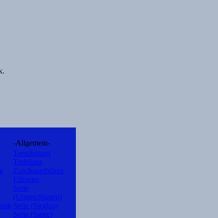
k.
-Allgemein-
Torschützen
Torbilanz
ng
Zuschauerbilanz
Elfmeter
Serie
(Ungeschlagen)
istik
Serie (Sieglos)
Serie (Siege)