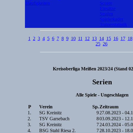
Häufigkeiten
Scorer
Einsätze
Strafen
Spielerkader
Trainerstatistik
1
2
3
4
5
6
7
8
9
10
11
12
13
14
15
16
17
18
25
26
Kreisoberliga Meißen 2023/24 (Stand 02
Serien
Alle Spiele - Ungeschlagen
P
Verein
Sp.
Zeitraum
1.
SG Kreinitz
9
27.08.2023 - 04.
2.
TSV Garsebach
8
03.09.2023 - 12.
3.
SG Kreinitz
7
24.03.2024 - 05.
4.
BSG Stahl Riesa 2.
7
28.10.2023 - 18.