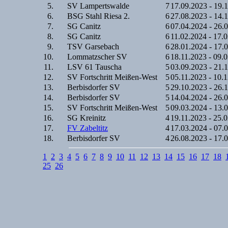
5.
SV Lampertswalde
7
17.09.2023 - 19.
6.
BSG Stahl Riesa 2.
6
27.08.2023 - 14.
7.
SG Canitz
6
07.04.2024 - 26.
8.
SG Canitz
6
11.02.2024 - 17.
9.
TSV Garsebach
6
28.01.2024 - 17.
10.
Lommatzscher SV
6
18.11.2023 - 09.
11.
LSV 61 Tauscha
5
03.09.2023 - 21.
12.
SV Fortschritt Meißen-West
5
05.11.2023 - 10.
13.
Berbisdorfer SV
5
29.10.2023 - 26.
14.
Berbisdorfer SV
5
14.04.2024 - 26.
15.
SV Fortschritt Meißen-West
5
09.03.2024 - 13.
16.
SG Kreinitz
4
19.11.2023 - 25.
17.
FV Zabeltitz
4
17.03.2024 - 07.
18.
Berbisdorfer SV
4
26.08.2023 - 17.
1
2
3
4
5
6
7
8
9
10
11
12
13
14
15
16
17
18
25
26