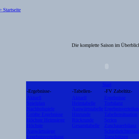
Die komplette Saison im Überblic
Start
-Ergebnisse-
-Tabellen-
-FV Zabeltitz-
Aktuell
Aktuell
Ergebnisse
Spielplan
Heimtabelle
Torbilanz
Nachholspiele
Auswärtstabelle
Ergebnisverteilu
Größte Ergebnisse
Hinrunde
Tabellensituation
Höchste Heimsiege
Rückrunde
Serien
Höchste
Gesamttabelle
Zuschauerbilanz
Auswärtssiege
Schiedsrichterstat
Ergebnisverteilung
Torschützen