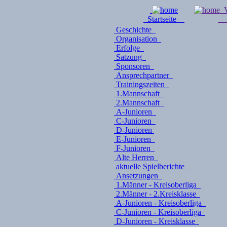
V
Startseite
Geschichte
Organisation
Erfolge
Satzung
Sponsoren
Ansprechpartner
Trainingszeiten
1.Mannschaft
2.Mannschaft
A-Junioren
C-Junioren
D-Junioren
E-Junioren
F-Junioren
Alte Herren
aktuelle Spielberichte
Ansetzungen
1.Männer - Kreisoberliga
2.Männer - 2.Kreisklasse
A-Junioren - Kreisoberliga
C-Junioren - Kreisoberliga
D-Junioren - Kreisklasse