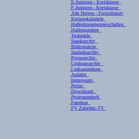
E-Junioren - Kreisklasse
F-Junioren - Kreisklasse
Alte Herren - Freizeitsport
Kreispokalspiele
Hallenkreismeisterschaften
Hallenturniere
Testspiele
Spielearchiv
Bildergalerie
Statistikarchiv
Pressearchiv
Umfragearchiv
Linksammlung
Anfahrt
Impressum
Preise
Downloads
Programmheft
Fanshop
FV Zabeltitz-TV