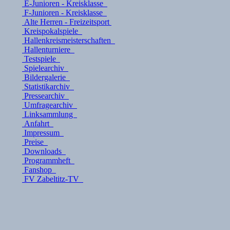
E-Junioren - Kreisklasse
F-Junioren - Kreisklasse
Alte Herren - Freizeitsport
Kreispokalspiele
Hallenkreismeisterschaften
Hallenturniere
Testspiele
Spielearchiv
Bildergalerie
Statistikarchiv
Pressearchiv
Umfragearchiv
Linksammlung
Anfahrt
Impressum
Preise
Downloads
Programmheft
Fanshop
FV Zabeltitz-TV