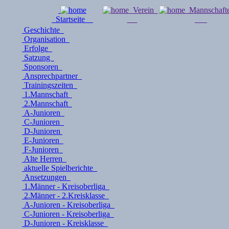
Verein
Mannschaf
Startseite
Geschichte
Organisation
Erfolge
Satzung
Sponsoren
Ansprechpartner
Trainingszeiten
1.Mannschaft
2.Mannschaft
A-Junioren
C-Junioren
D-Junioren
E-Junioren
F-Junioren
Alte Herren
aktuelle Spielberichte
Ansetzungen
1.Männer - Kreisoberliga
2.Männer - 2.Kreisklasse
A-Junioren - Kreisoberliga
C-Junioren - Kreisoberliga
D-Junioren - Kreisklasse