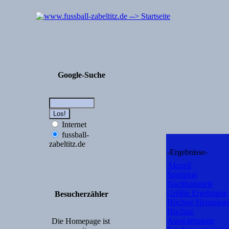
Google-Suche
Internet
fussball-
zabeltitz.de
-Ergebnisse-
Aktuell
Spielplan
Nachholspiele
Größte Ergebnisse
Besucherzähler
Höchste Heimsieg
Höchste
Auswärtssiege
Die Homepage ist