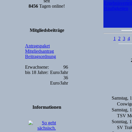
seit
Ergebnisvertei
8456
Tagen online!
Häufigkeiten
Mitgliedsbeiträge
1
2
3
4
Antragspaket
Mitgliedsantrag
Beitragsordnung
Erwachsene:
96
bis 18 Jahre:
Euro/Jahr
36
Euro/Jahr
Samstag, 
Coswige
Informationen
Samstag, 
TSV Me
Sonntag, 1
SV Trak