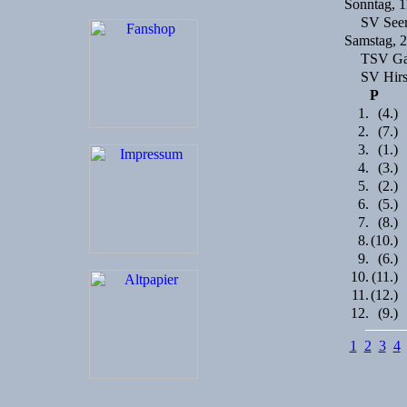
Sonntag, 1
SV See
Samstag, 
TSV Ga
SV Hirs
P
1.
(4.)
2.
(7.)
3.
(1.)
4.
(3.)
5.
(2.)
6.
(5.)
7.
(8.)
8.
(10.)
9.
(6.)
10.
(11.)
11.
(12.)
12.
(9.)
1
2
3
4