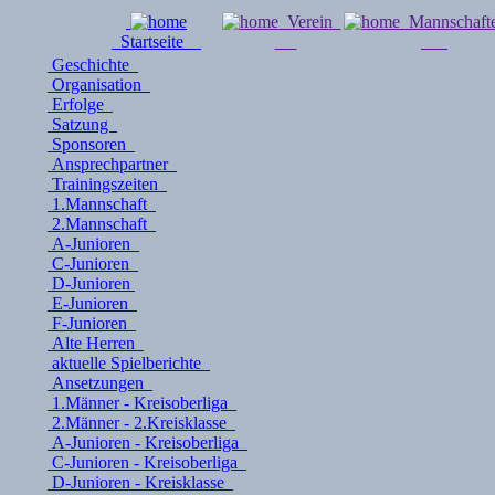
Verein
Mannschaf
Startseite
Geschichte
Organisation
Erfolge
Satzung
Sponsoren
Ansprechpartner
Trainingszeiten
1.Mannschaft
2.Mannschaft
A-Junioren
C-Junioren
D-Junioren
E-Junioren
F-Junioren
Alte Herren
aktuelle Spielberichte
Ansetzungen
1.Männer - Kreisoberliga
2.Männer - 2.Kreisklasse
A-Junioren - Kreisoberliga
C-Junioren - Kreisoberliga
D-Junioren - Kreisklasse