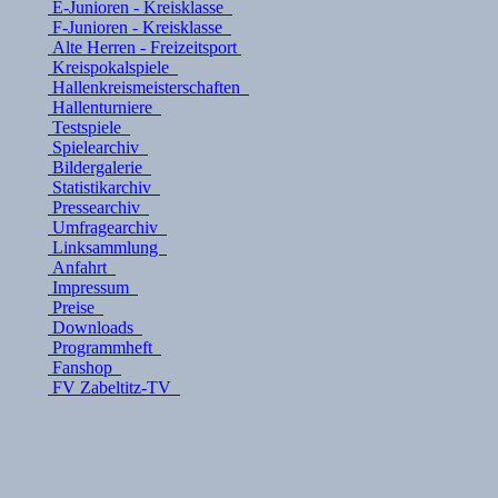
E-Junioren - Kreisklasse
F-Junioren - Kreisklasse
Alte Herren - Freizeitsport
Kreispokalspiele
Hallenkreismeisterschaften
Hallenturniere
Testspiele
Spielearchiv
Bildergalerie
Statistikarchiv
Pressearchiv
Umfragearchiv
Linksammlung
Anfahrt
Impressum
Preise
Downloads
Programmheft
Fanshop
FV Zabeltitz-TV