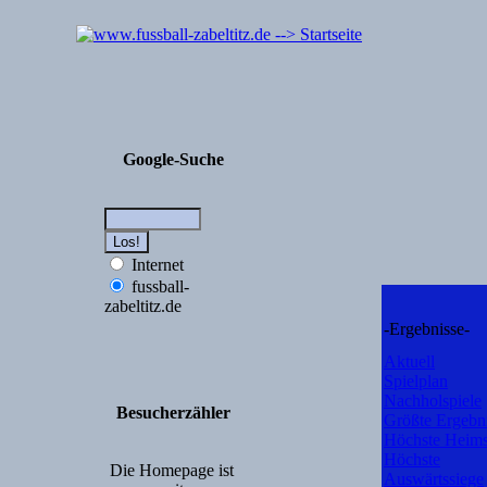
Google-Suche
Internet
fussball-
zabeltitz.de
-Ergebnisse-
Aktuell
Spielplan
Nachholspiele
Besucherzähler
Größte Ergebn
Höchste Heims
Höchste
Die Homepage ist
Auswärtssiege