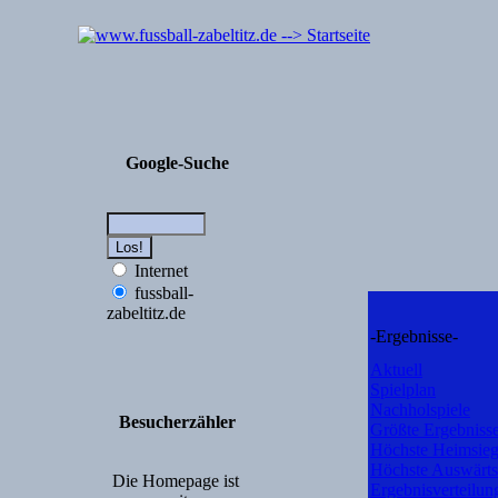
Google-Suche
Internet
fussball-
zabeltitz.de
-Ergebnisse-
Aktuell
Spielplan
Nachholspiele
Besucherzähler
Größte Ergebniss
Höchste Heimsie
Höchste Auswärts
Die Homepage ist
Ergebnisverteilun