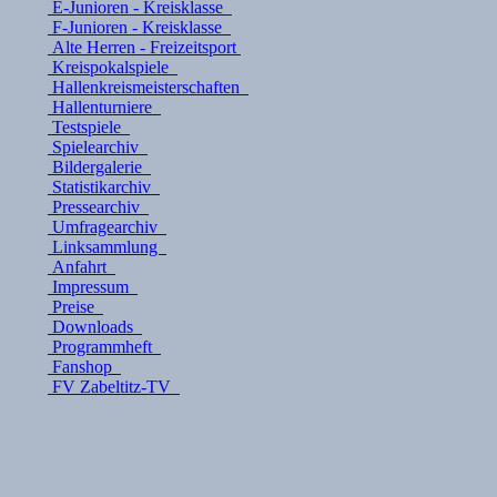
E-Junioren - Kreisklasse
F-Junioren - Kreisklasse
Alte Herren - Freizeitsport
Kreispokalspiele
Hallenkreismeisterschaften
Hallenturniere
Testspiele
Spielearchiv
Bildergalerie
Statistikarchiv
Pressearchiv
Umfragearchiv
Linksammlung
Anfahrt
Impressum
Preise
Downloads
Programmheft
Fanshop
FV Zabeltitz-TV