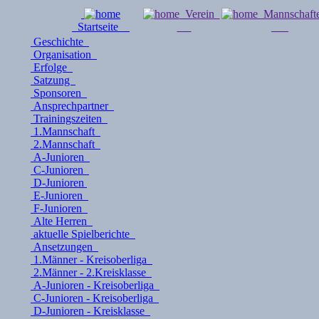
Verein
Mannschaf
Startseite
Geschichte
Organisation
Erfolge
Satzung
Sponsoren
Ansprechpartner
Trainingszeiten
1.Mannschaft
2.Mannschaft
A-Junioren
C-Junioren
D-Junioren
E-Junioren
F-Junioren
Alte Herren
aktuelle Spielberichte
Ansetzungen
1.Männer - Kreisoberliga
2.Männer - 2.Kreisklasse
A-Junioren - Kreisoberliga
C-Junioren - Kreisoberliga
D-Junioren - Kreisklasse