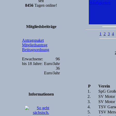
seit
Häufigkeiten
8456
Tagen online!
Mitgliedsbeiträge
1
2
3
4
Antragspaket
Mitgliedsantrag
Beitragsordnung
Erwachsene:
96
bis 18 Jahre:
Euro/Jahr
36
Euro/Jahr
P
Verein
1.
SpG Großd
Informationen
2.
SV Motor 
3.
SV Motor 
4.
TSV Garse
5.
TSV Mersc