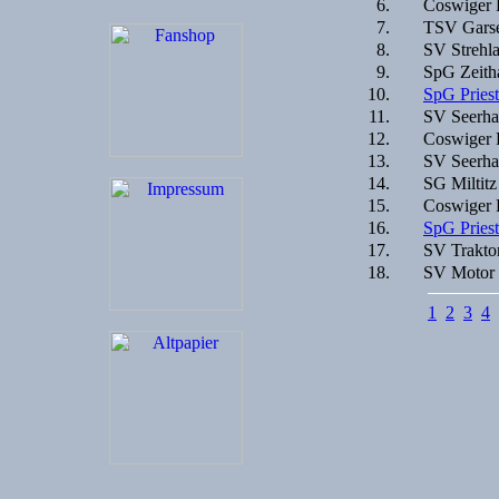
6.
Coswiger 
7.
TSV Garse
8.
SV Strehla
9.
SpG Zeith
10.
SpG Priest
11.
SV Seerha
12.
Coswiger 
13.
SV Seerha
14.
SG Miltitz
15.
Coswiger 
16.
SpG Priest
17.
SV Traktor
18.
SV Motor 
1
2
3
4