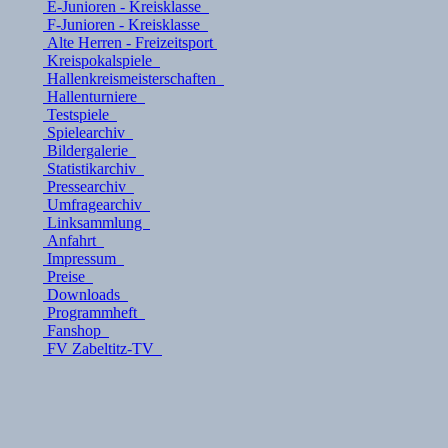
E-Junioren - Kreisklasse
F-Junioren - Kreisklasse
Alte Herren - Freizeitsport
Kreispokalspiele
Hallenkreismeisterschaften
Hallenturniere
Testspiele
Spielearchiv
Bildergalerie
Statistikarchiv
Pressearchiv
Umfragearchiv
Linksammlung
Anfahrt
Impressum
Preise
Downloads
Programmheft
Fanshop
FV Zabeltitz-TV