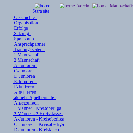
Verein
Mannschaf
Startseite
Geschichte
Organisation
Erfolge
Satzung
Sponsoren
Ansprechpartner
Trainingszeiten
1.Mannschaft
2.Mannschaft
A-Junioren
C-Junioren
D-Junioren
E-Junioren
F-Junioren
Alte Herren
aktuelle Spielberichte
Ansetzungen
1.Männer - Kreisoberliga
2.Männer - 2.Kreisklasse
A-Junioren - Kreisoberliga
C-Junioren - Kreisoberliga
D-Junioren - Kreisklasse