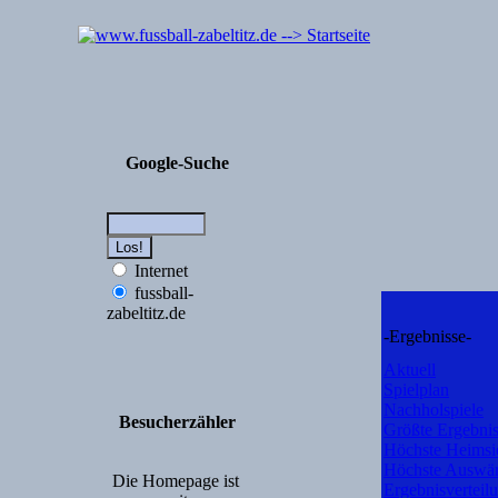
Google-Suche
Internet
fussball-
zabeltitz.de
-Ergebnisse-
Aktuell
Spielplan
Nachholspiele
Besucherzähler
Größte Ergebni
Höchste Heimsi
Höchste Auswär
Die Homepage ist
Ergebnisverteil