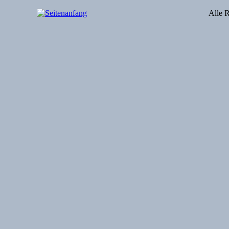
Alle R