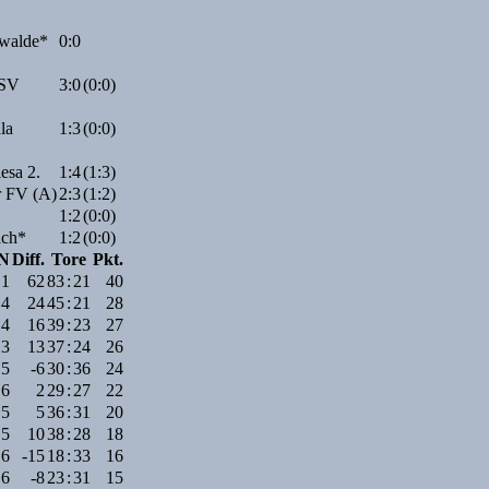
walde*
0:0
 SV
3:0
(0:0)
la
1:3
(0:0)
esa 2.
1:4
(1:3)
r FV (A)
2:3
(1:2)
1:2
(0:0)
ach*
1:2
(0:0)
N
Diff.
Tore
Pkt.
1
62
83
:
21
40
4
24
45
:
21
28
4
16
39
:
23
27
3
13
37
:
24
26
5
-6
30
:
36
24
6
2
29
:
27
22
5
5
36
:
31
20
5
10
38
:
28
18
6
-15
18
:
33
16
6
-8
23
:
31
15