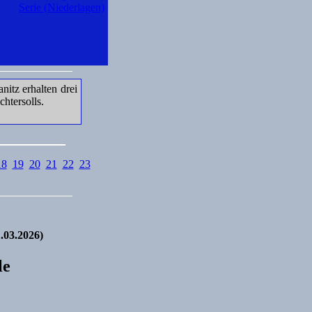
Serie (Niederlagen)
tz erhalten drei
htersolls.
18
19
20
21
22
23
.03.2026)
le