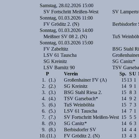
Samstag, 28.02.2026 15:00
SV Fortschritt Meißen-West
SV Lamperts
Sonntag, 01.03.2026 11:00
FV Gröditz 2. (N)
Berbisdorfer
Sonntag, 01.03.2026 14:00
Meißner SV 08 2. (N)
TuS Weinböh
Sonntag, 01.03.2026 15:00
FV Zabeltitz
BSG Stahl Ri
LSV 61 Tauscha
Großenhaine
SG Kreinitz
SG Canitz*
LSV Barnitz 90
TSV Garseb
P
Verein
Sp.
S
U
1.
(1.)
Großenhainer FV (A)
15
13
1
2.
(2.)
SG Kreinitz
14
9
1
3.
(3.)
BSG Stahl Riesa 2.
15
8
3
4.
(4.)
TSV Garsebach*
14
9
2
5.
(6.)
TuS Weinböhla
15
7
3
6.
(5.)
LSV 61 Tauscha
14
7
1
7.
(7.)
SV Fortschritt Meißen-West
15
5
5
8.
(9.)
SG Canitz*
14
6
3
9.
(8.)
Berbisdorfer SV
14
4
4
10.
(11.)
FV Gröditz 2. (N)
13
4
3