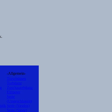
k.
-Allgemein-
Torschützen
Torbilanz
ng
Zuschauerbilanz
Elfmeter
Serie
(Ungeschlagen)
istik
Serie (Sieglos)
Serie (Siege)