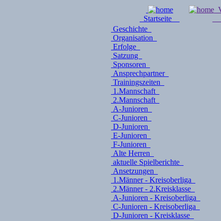
V
Startseite
Geschichte
Organisation
Erfolge
Satzung
Sponsoren
Ansprechpartner
Trainingszeiten
1.Mannschaft
2.Mannschaft
A-Junioren
C-Junioren
D-Junioren
E-Junioren
F-Junioren
Alte Herren
aktuelle Spielberichte
Ansetzungen
1.Männer - Kreisoberliga
2.Männer - 2.Kreisklasse
A-Junioren - Kreisoberliga
C-Junioren - Kreisoberliga
D-Junioren - Kreisklasse