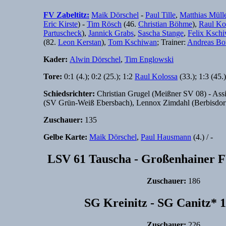
FV Zabeltitz:
Maik Dörschel
-
Paul Tille
,
Matthias Müll
Eric Kirste
) -
Tim Rösch
(46.
Christian Böhme
),
Raul Ko
Partuscheck
),
Jannick Grabs
,
Sascha Stange
,
Felix Ksch
(82.
Leon Kerstan
),
Tom Kschiwan
; Trainer:
Andreas Bo
Kader:
Alwin Dörschel
,
Tim Englowski
Tore:
0:1 (4.); 0:2 (25.); 1:2
Raul Kolossa
(33.); 1:3 (45.)
Schiedsrichter:
Christian Grugel (Meißner SV 08) - Assi
(SV Grün-Weiß Ebersbach), Lennox Zimdahl (Berbisdor
Zuschauer:
135
Gelbe Karte:
Maik Dörschel
,
Paul Hausmann
(4.) / -
LSV 61 Tauscha - Großenhainer FV
Zuschauer:
186
SG Kreinitz - SG Canitz* 1
Zuschauer:
226