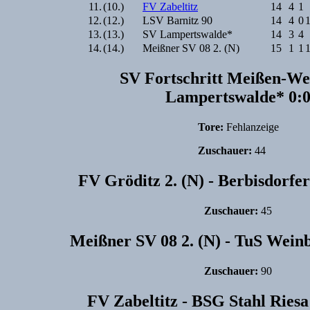
11.
(10.)
FV Zabeltitz
14
4
1
12.
(12.)
LSV Barnitz 90
14
4
0
13.
(13.)
SV Lampertswalde*
14
3
4
14.
(14.)
Meißner SV 08 2. (N)
15
1
1
SV Fortschritt Meißen-We
Lampertswalde* 0:
Tore:
Fehlanzeige
Zuschauer:
44
FV Gröditz 2. (N) - Berbisdorfer
Zuschauer:
45
Meißner SV 08 2. (N) - TuS Weinb
Zuschauer:
90
FV Zabeltitz - BSG Stahl Riesa 