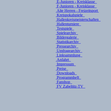
E-Junioren - Kreisklasse
F-Junioren - Kreisklasse
Alte Herren - Freizeitsport
Kreispokalspiele
Hallenkreismeisterschaften
Hallenturniere
Testspiele
Spielearchiv
Bildergalerie
Statistikarchiv
Pressearchiv
Umfragearchiv
Linksammlung
Anfahrt
Impressum
Preise
Downloads
Programmheft
Fanshop
FV Zabeltitz-TV