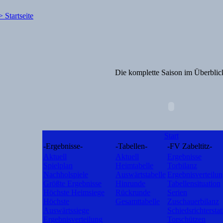
Die komplette Saison im Überblic
Start
-Ergebnisse-
-Tabellen-
-FV Zabeltitz-
Aktuell
Aktuell
Ergebnisse
Spielplan
Heimtabelle
Torbilanz
Nachholspiele
Auswärtstabelle
Ergebnisverteilu
Größte Ergebnisse
Hinrunde
Tabellensituation
Höchste Heimsiege
Rückrunde
Serien
Höchste
Gesamttabelle
Zuschauerbilanz
Auswärtssiege
Schiedsrichterstat
Ergebnisverteilung
Torschützen