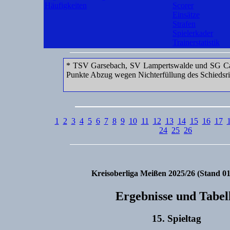
Häufigkeiten
Scorer
Einsätze
Strafen
Spielerkader
Trainerstatistik
* TSV Garsebach, SV Lampertswalde und SG Cani
Punkte Abzug wegen Nichterfüllung des Schiedsric
1
2
3
4
5
6
7
8
9
10
11
12
13
14
15
16
17
24
25
26
Kreisoberliga Meißen 2025/26 (Stand 01
Ergebnisse und Tabel
15. Spieltag