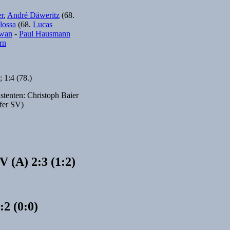
er
,
André Däweritz
(68.
lossa
(68.
Lucas
iwan
-
Paul Hausmann
rn
; 1:4 (78.)
stenten: Christoph Baier
fer SV)
 (A) 2:3 (1:2)
:2 (0:0)