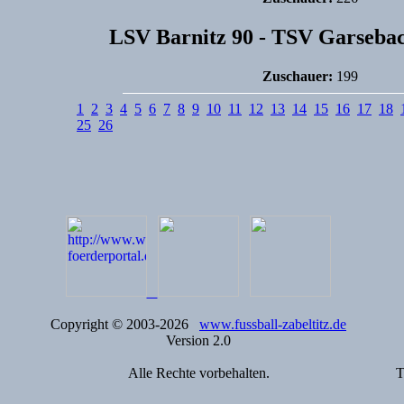
LSV Barnitz 90 - TSV Garsebach
Zuschauer:
199
1
2
3
4
5
6
7
8
9
10
11
12
13
14
15
16
17
18
25
26
Copyright © 2003-2026
www.fussball-zabeltitz.de
Version 2.0
Alle Rechte vorbehalten.
T