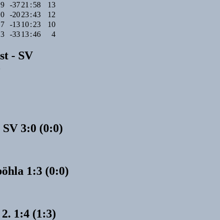
9
-37
21
:
58
13
10
-20
23
:
43
12
7
-13
10
:
23
10
13
-33
13
:
46
4
st - SV
0
 SV 3:0 (0:0)
öhla 1:3 (0:0)
2. 1:4 (1:3)