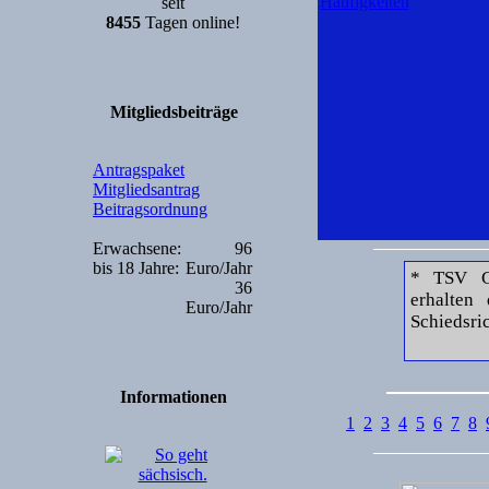
Häufigkeiten
seit
8455
Tagen online!
Mitgliedsbeiträge
Antragspaket
Mitgliedsantrag
Beitragsordnung
Erwachsene:
96
bis 18 Jahre:
Euro/Jahr
* TSV G
36
erhalten
Euro/Jahr
Schiedsric
Informationen
1
2
3
4
5
6
7
8