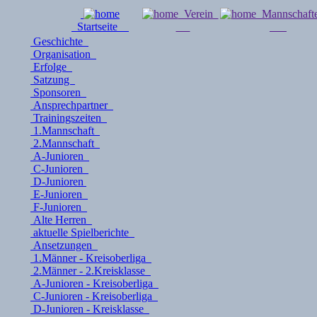
Verein
Mannschaf
Startseite
Geschichte
Organisation
Erfolge
Satzung
Sponsoren
Ansprechpartner
Trainingszeiten
1.Mannschaft
2.Mannschaft
A-Junioren
C-Junioren
D-Junioren
E-Junioren
F-Junioren
Alte Herren
aktuelle Spielberichte
Ansetzungen
1.Männer - Kreisoberliga
2.Männer - 2.Kreisklasse
A-Junioren - Kreisoberliga
C-Junioren - Kreisoberliga
D-Junioren - Kreisklasse