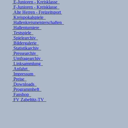
E-Junioren - Kreisklasse
F-Junioren - Kreisklasse
Alte Herren - Freizeitsport
Kreispokalspiele
Hallenkreismeisterschaften
Hallenturniere
Testspiele
Spielearchiv
Bildergalerie
Statistikarchiv
Pressearchiv
Umfragearchiv
Linksammlung
Anfahrt
Impressum
Preise
Downloads
Programmheft
Fanshop
FV Zabeltitz-TV