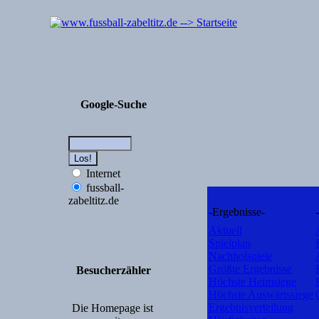
Google-Suche
Internet
fussball-
zabeltitz.de
-Ergebnisse-
Aktuell
Spielplan
Nachholspiele
Größte Ergebnisse
Besucherzähler
Höchste Heimsiege
Höchste Auswärtssiege
Ergebnisverteilung
Die Homepage ist