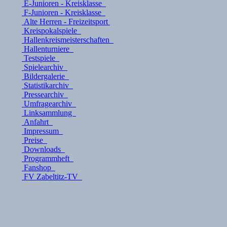
E-Junioren - Kreisklasse
F-Junioren - Kreisklasse
Alte Herren - Freizeitsport
Kreispokalspiele
Hallenkreismeisterschaften
Hallenturniere
Testspiele
Spielearchiv
Bildergalerie
Statistikarchiv
Pressearchiv
Umfragearchiv
Linksammlung
Anfahrt
Impressum
Preise
Downloads
Programmheft
Fanshop
FV Zabeltitz-TV