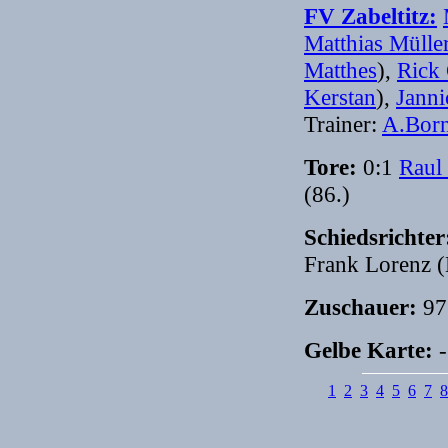
FV Zabeltitz:
Matthias Mülle
Matthes
),
Rick
Kerstan
),
Janni
Trainer:
A.Born
Tore:
0:1
Raul
(86.)
Schiedsrichte
Frank Lorenz (
Zuschauer:
97
Gelbe Karte:
-
1
2
3
4
5
6
7
8