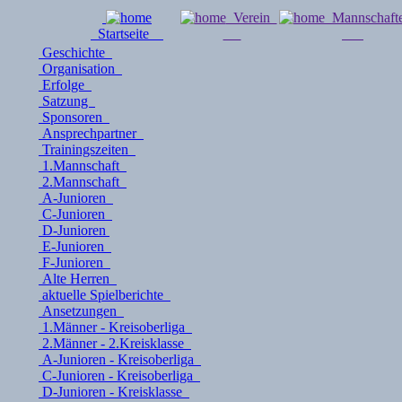
Verein
Mannschaf
Startseite
Geschichte
Organisation
Erfolge
Satzung
Sponsoren
Ansprechpartner
Trainingszeiten
1.Mannschaft
2.Mannschaft
A-Junioren
C-Junioren
D-Junioren
E-Junioren
F-Junioren
Alte Herren
aktuelle Spielberichte
Ansetzungen
1.Männer - Kreisoberliga
2.Männer - 2.Kreisklasse
A-Junioren - Kreisoberliga
C-Junioren - Kreisoberliga
D-Junioren - Kreisklasse