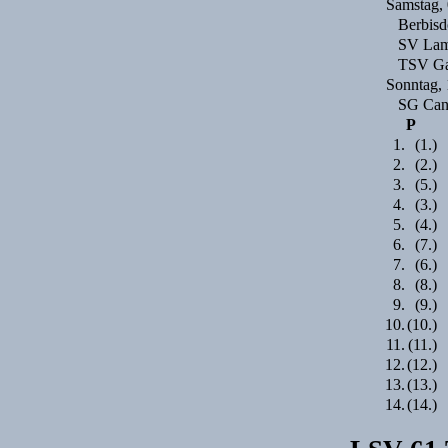
Samstag, 
Berbisd
SV Lam
TSV Ga
Sonntag, 
SG Can
P
1.
(1.)
2.
(2.)
3.
(5.)
4.
(3.)
5.
(4.)
6.
(7.)
7.
(6.)
8.
(8.)
9.
(9.)
10.
(10.)
11.
(11.)
12.
(12.)
13.
(13.)
14.
(14.)