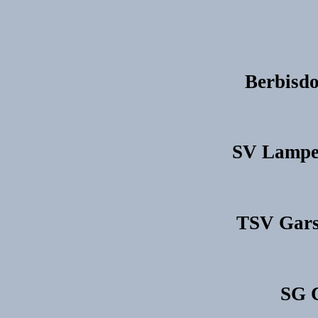
Berbisdo
SV Lamper
TSV Garse
SG C