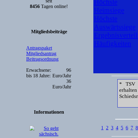
Höchste
seit
8456
Tagen online!
Heimsiege
Höchste
Auswärtssiege
Mitgliedsbeiträge
Ergebnisvertei
Häufigkeiten
Antragspaket
Mitgliedsantrag
Beitragsordnung
Erwachsene:
96
bis 18 Jahre:
Euro/Jahr
36
* TSV 
Euro/Jahr
erhalte
Schiedsr
Informationen
1
2
3
4
5
6
7
8