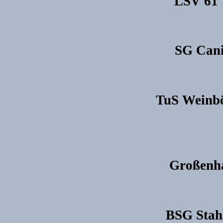
LSV 61 T
SG Cani
TuS Weinbö
Großenha
BSG Stahl