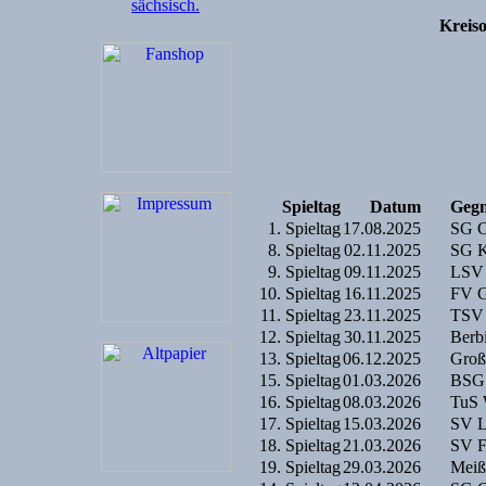
Kreiso
Spieltag
Datum
Geg
1. Spieltag
17.08.2025
SG C
8. Spieltag
02.11.2025
SG K
9. Spieltag
09.11.2025
LSV 
10. Spieltag
16.11.2025
FV G
11. Spieltag
23.11.2025
TSV 
12. Spieltag
30.11.2025
Berb
13. Spieltag
06.12.2025
Groß
15. Spieltag
01.03.2026
BSG 
16. Spieltag
08.03.2026
TuS 
17. Spieltag
15.03.2026
SV L
18. Spieltag
21.03.2026
SV F
19. Spieltag
29.03.2026
Meiß