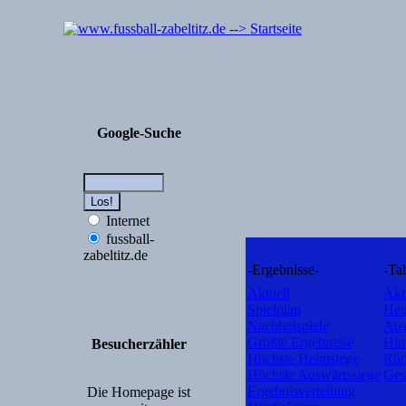
Google-Suche
Internet
fussball-
zabeltitz.de
-Ergebnisse-
-Ta
Aktuell
Akt
Spielplan
Hei
Nachholspiele
Aus
Größte Ergebnisse
Hin
Besucherzähler
Höchste Heimsiege
Rüc
Höchste Auswärtssiege
Ges
Ergebnisverteilung
Die Homepage ist