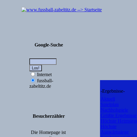
Google-Suche
Internet
fussball-
zabeltitz.de
-Ergebnisse-
Aktuell
Spielplan
Nachholspiele
Größte Ergebnisse
Besucherzähler
Höchste Heimsieg
Höchste
Auswärtssiege
Die Homepage ist