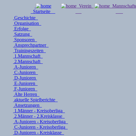
Verein
Mannschaf
Startseite
Geschichte
Organisation
Erfolge
Satzung
Sponsoren
Ansprechpartner
Trainingszeiten
1.Mannschaft
2.Mannschaft
A-Junioren
C-Junioren
D-Junioren
E-Junioren
F-Junioren
Alte Herren
aktuelle Spielberichte
Ansetzungen
1.Männer - Kreisoberliga
2.Männer - 2.Kreisklasse
A-Junioren - Kreisoberliga
C-Junioren - Kreisoberliga
D-Junioren - Kreisklasse