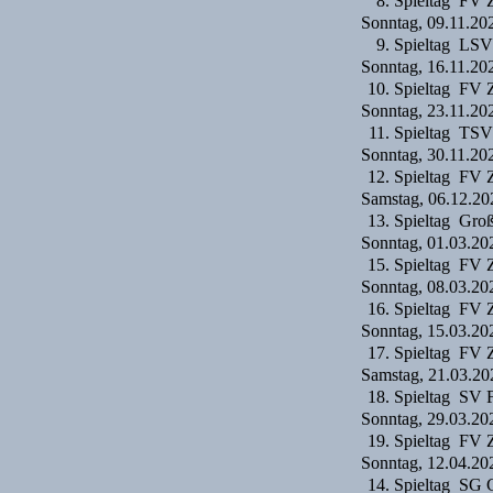
8. Spieltag
FV Z
Sonntag, 09.11.20
9. Spieltag
LSV 
Sonntag, 16.11.20
10. Spieltag
FV Z
Sonntag, 23.11.20
11. Spieltag
TSV
Sonntag, 30.11.20
12. Spieltag
FV Z
Samstag, 06.12.20
13. Spieltag
Groß
Sonntag, 01.03.20
15. Spieltag
FV Z
Sonntag, 08.03.20
16. Spieltag
FV Z
Sonntag, 15.03.20
17. Spieltag
FV Z
Samstag, 21.03.20
18. Spieltag
SV F
Sonntag, 29.03.20
19. Spieltag
FV Z
Sonntag, 12.04.20
14. Spieltag
SG C