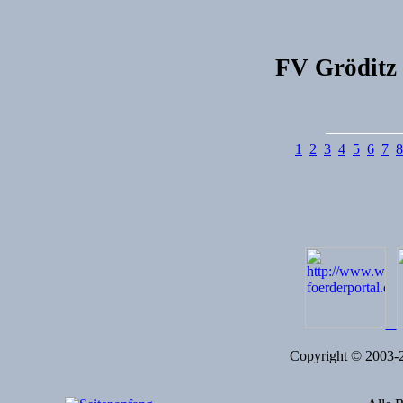
FV Gröditz 
1
2
3
4
5
6
7
8
Copyright © 2003