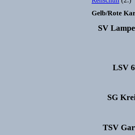
Gelb/Rote Ka
SV Lamper
LSV 61
SG Krei
TSV Gars