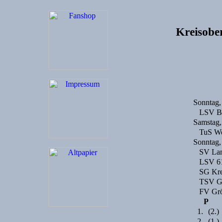
Kreisobe
Sonntag,
LSV Ba
Samstag,
TuS We
Sonntag,
SV Lam
LSV 61
SG Kre
TSV G
FV Grö
P
1.
(2.)
2.
(1.)