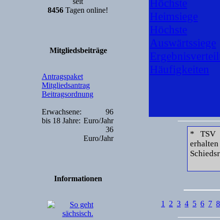
Höchste
seit
8456
Tagen online!
Heimsiege
Höchste
Auswärtssiege
Mitgliedsbeiträge
Ergebnisvertei
Häufigkeiten
Antragspaket
Mitgliedsantrag
Beitragsordnung
Erwachsene:
96
bis 18 Jahre:
Euro/Jahr
36
* TSV 
Euro/Jahr
erhalte
Schiedsr
Informationen
1
2
3
4
5
6
7
8