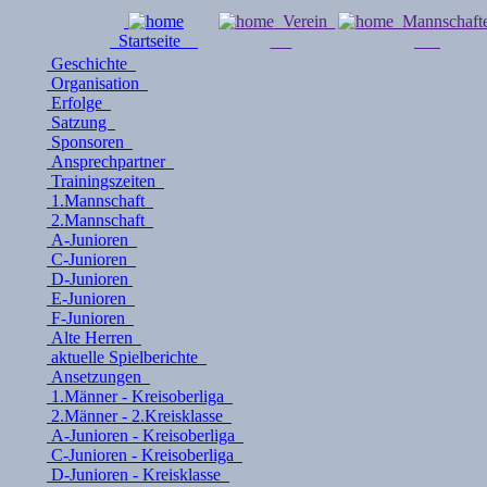
Verein
Mannschaf
Startseite
Geschichte
Organisation
Erfolge
Satzung
Sponsoren
Ansprechpartner
Trainingszeiten
1.Mannschaft
2.Mannschaft
A-Junioren
C-Junioren
D-Junioren
E-Junioren
F-Junioren
Alte Herren
aktuelle Spielberichte
Ansetzungen
1.Männer - Kreisoberliga
2.Männer - 2.Kreisklasse
A-Junioren - Kreisoberliga
C-Junioren - Kreisoberliga
D-Junioren - Kreisklasse