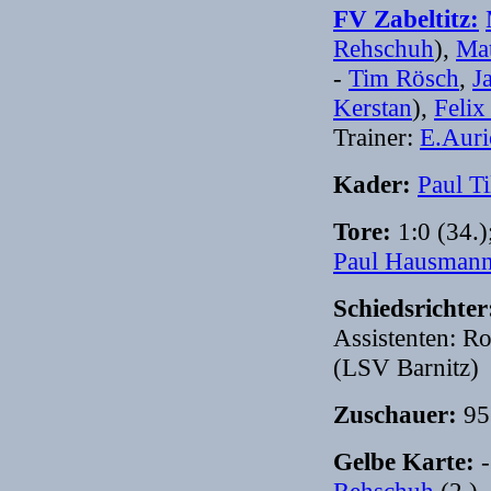
FV Zabeltitz:
Rehschuh
),
Mat
-
Tim Rösch
,
J
Kerstan
),
Feli
Trainer:
E.Auri
Kader:
Paul Ti
Tore:
1:0 (34.)
Paul Hausman
Schiedsrichte
Assistenten: R
(LSV Barnitz)
Zuschauer:
95
Gelbe Karte:
-
Rehschuh
(2.)