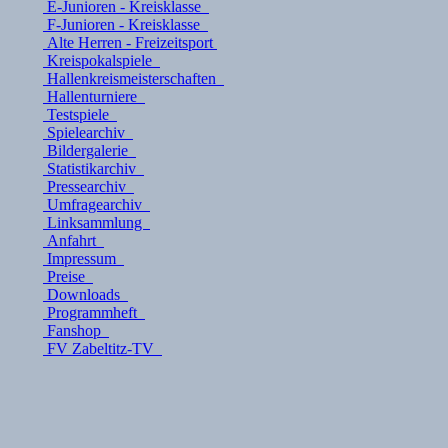
E-Junioren - Kreisklasse
F-Junioren - Kreisklasse
Alte Herren - Freizeitsport
Kreispokalspiele
Hallenkreismeisterschaften
Hallenturniere
Testspiele
Spielearchiv
Bildergalerie
Statistikarchiv
Pressearchiv
Umfragearchiv
Linksammlung
Anfahrt
Impressum
Preise
Downloads
Programmheft
Fanshop
FV Zabeltitz-TV