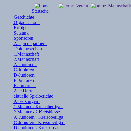
Verein
Mannschaf
Startseite
Geschichte
Organisation
Erfolge
Satzung
Sponsoren
Ansprechpartner
Trainingszeiten
1.Mannschaft
2.Mannschaft
A-Junioren
C-Junioren
D-Junioren
E-Junioren
F-Junioren
Alte Herren
aktuelle Spielberichte
Ansetzungen
1.Männer - Kreisoberliga
2.Männer - 2.Kreisklasse
A-Junioren - Kreisoberliga
C-Junioren - Kreisoberliga
D-Junioren - Kreisklasse