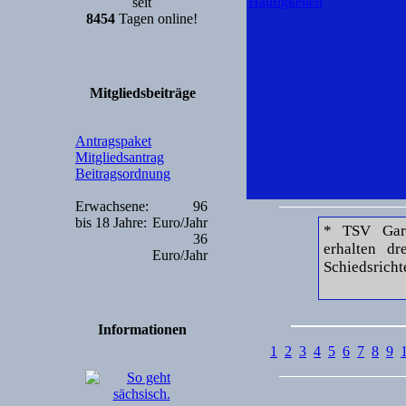
Häufigkeiten
seit
8454
Tagen online!
Mitgliedsbeiträge
Antragspaket
Mitgliedsantrag
Beitragsordnung
Erwachsene:
96
bis 18 Jahre:
Euro/Jahr
* TSV Gars
36
erhalten d
Euro/Jahr
Schiedsrichte
Informationen
1
2
3
4
5
6
7
8
9